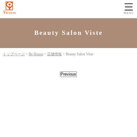
Beauty Salon Viste
トップページ
>
Be House
>
店舗情報
>
Beauty Salon Viste
Previous